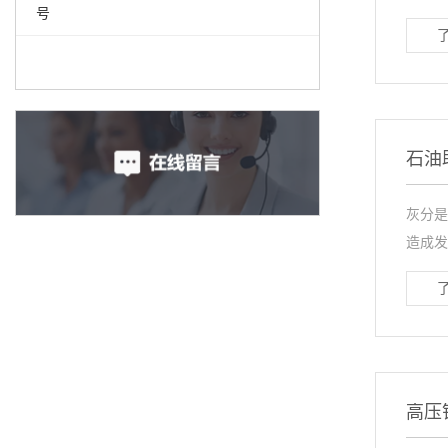
号
石油
灰分是
造成发
高压