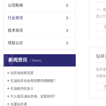
公司新闻
一、温
显上升
行业资讯
技术资讯
项目公示
N
钻井
新闻资讯
News
钻井液
钻井液俗称泥浆
井壁失
石油钻井也会用到聚丙烯酰胺？
石油助剂的含义
什么是石油钻井液，泥浆助剂？
水基钻井液