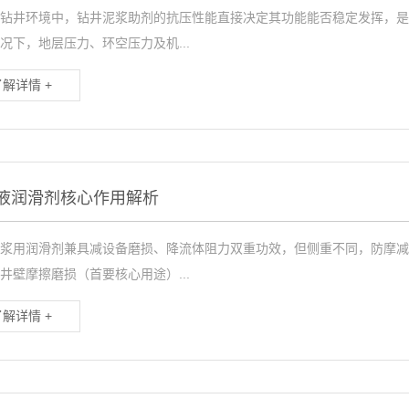
钻井环境中，钻井泥浆助剂的抗压性能直接决定其功能能否稳定发挥，是
况下，地层压力、环空压力及机...
了解详情 +
液润滑剂核心作用解析
浆用润滑剂兼具减设备磨损、降流体阻力双重功效，但侧重不同，防摩减
井壁摩擦磨损（首要核心用途）...
了解详情 +