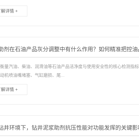
了解详情 +
助剂在石油产品灰分调整中有什么作用？如何精准把控油
衡量汽油、柴油、润滑油等石油产品洁净度与使用安全性的核心检测指标
动机喷油嘴堵塞、气缸磨损、尾...
了解详情 +
钻井环境下，钻井泥浆助剂抗压性能对功能发挥的关键影