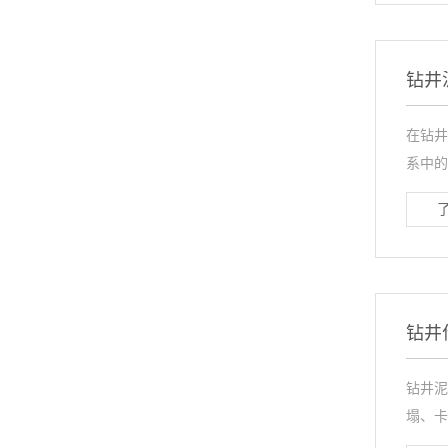
钻井
在钻井
系中的
钻井
钻井泥
塌、卡