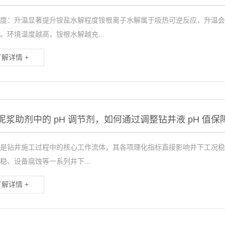
度：升温显著提升铵盐水解程度铵根离子水解属于吸热可逆反应，升温会
。环境温度越高，铵根水解越充...
了解详情 +
泥浆助剂中的 pH 调节剂，如何通过调整钻井液 pH 值
是钻井施工过程中的核心工作流体，其各项理化指标直接影响井下工况稳
稳、设备腐蚀等一系列井下...
了解详情 +