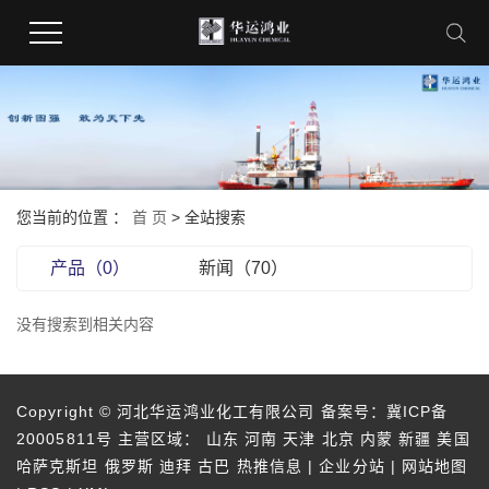
您当前的位置 ：
首 页
> 全站搜索
产品（0）
新闻（70）
没有搜索到相关内容
Copyright © 河北华运鸿业化工有限公司 备案号：
冀ICP备
20005811号
主营区域：
山东
河南
天津
北京
内蒙
新疆
美国
哈萨克斯坦
俄罗斯
迪拜
古巴
热推信息
|
企业分站
|
网站地图