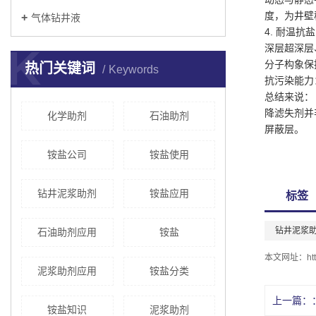
度，为井壁
气体钻井液
4. 耐温抗
K
深层超深层
分子构象保
热门关键词
Keywords
抗污染能力
总结来说：
降滤失剂并
化学助剂
石油助剂
屏蔽层。
铵盐公司
铵盐使用
钻井泥浆助剂
铵盐应用
标签
钻井泥浆
石油助剂应用
铵盐
本文网址：
ht
泥浆助剂应用
铵盐分类
上一篇：
铵盐知识
泥浆助剂