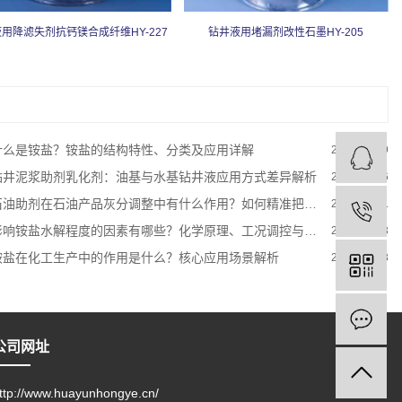
用降滤失剂抗钙镁合成纤维HY-227
钻井液用堵漏剂改性石墨HY-205
什么是铵盐？铵盐的结构特性、分类及应用详解
2026-07-09
钻井泥浆助剂乳化剂：油基与水基钻井液应用方式差异解析
2026-06-26
油助剂在石油产品灰分调整中有什么作用？如何精准把控油品灰分指标
2026-06-21
影响铵盐水解程度的因素有哪些？化学原理、工况调控与实际应用解析
2026-08-03
铵盐在化工生产中的作用是什么？核心应用场景解析
2026-07-18
公司网址
ttp://www.huayunhongye.cn/