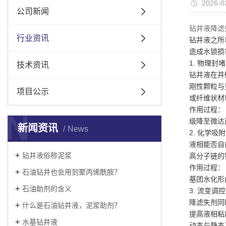
2026-0
公司新闻
钻井液降滤
行业资讯
钻井液之所
造成水锁损
1. 物理封
技术资讯
钻井液在井
刚性颗粒与
项目公示
或纤维状材
作用过程：
N
级降至微达
新闻资讯
News
2. 化学吸
液相能否自
钻井液俗称泥浆
高分子链的
作用过程：
石油钻井也会用到聚丙烯酰胺？
基团水化形
石油助剂的含义
3. 流变调
降滤失剂同
什么是石油钻井液，泥浆助剂？
提高液相粘
水基钻井液
动态与静态