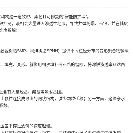
主动构建一道致密、柔韧且可修复的“智能防护墙”。
效控制，液相会大量进入渗透性地层，导致井壁坍塌、卡钻，并在储层
维度拆解：
酚醛树脂SMP、褐煤树脂SPNH）提供不同粒径分布的变形聚合物微球
桥、填充、变形。就像用细沙填补碎石路的缝隙，将滤饼渗透率从达西
链上含有大量羟基、羧基等吸附基团。
粘土颗粒连接成致密的网状结构，减少颗粒迁移；另一方面，这些亲水
系数。
同压差下穿过滤饼的速度越慢。
起下钻或接单根停泵时（静态），高粘流体延缓了瞬时滤失的爆发速