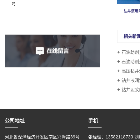
号
钻井波用低荧光润滑剂改性脂肪酸HY-225
钻井液用降
相关新
石油助剂
石油助剂
高压钻井
钻井液润
钻井泥浆助剂
公司地址
手机
河北省深泽经济开发区南区兴泽路39号
张经理：13582118730 刘经