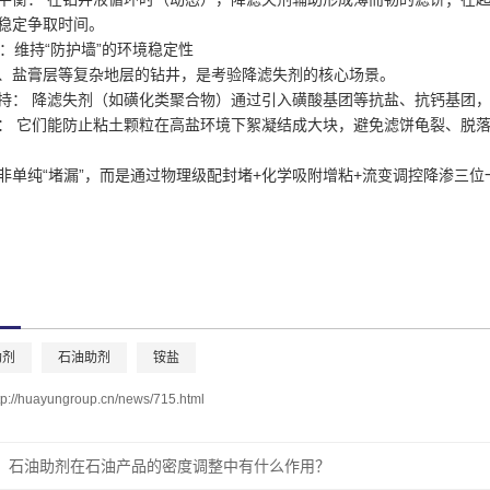
稳定争取时间。
盐：维持“防护墙”的环境稳定性
、盐膏层等复杂地层的钻井，是考验降滤失剂的核心场景。
持： 降滤失剂（如磺化类聚合物）通过引入磺酸基团等抗盐、抗钙基团，在
： 它们能防止粘土颗粒在高盐环境下絮凝结成大块，避免滤饼龟裂、脱落
非单纯“堵漏”，而是通过物理级配封堵+化学吸附增粘+流变调控降渗三
助剂
石油助剂
铵盐
tp://huayungroup.cn/news/715.html
石油助剂在石油产品的密度调整中有什么作用？