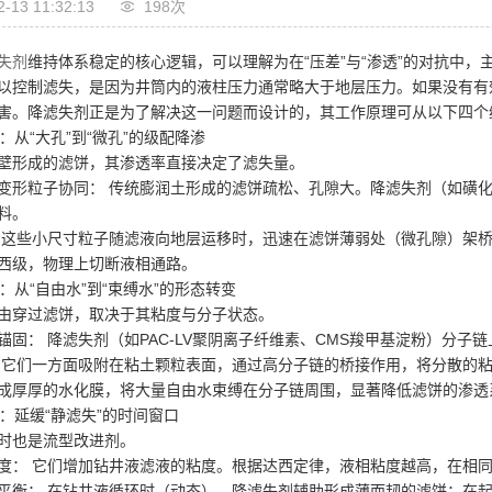
2-13 11:32:13
198次
失剂
维持体系稳定的核心逻辑，可以理解为在“压差”与“渗透”的对抗中，
以控制滤失，是因为井筒内的液柱压力通常略大于地层压力。如果没有有
害。降滤失剂正是为了解决这一问题而设计的，其工作原理可从以下四个
堵：从“大孔”到“微孔”的级配降渗
壁形成的滤饼，其渗透率直接决定了滤失量。
变形粒子协同： 传统膨润土形成的滤饼疏松、孔隙大。降滤失剂（如磺化
料。
 这些小尺寸粒子随滤液向地层运移时，迅速在滤饼薄弱处（微孔隙）架
西级，物理上切断液相通路。
附：从“自由水”到“束缚水”的形态转变
由穿过滤饼，取决于其粘度与分子状态。
锚固： 降滤失剂（如PAC-LV聚阴离子纤维素、CMS羧甲基淀粉）分子
 它们一方面吸附在粘土颗粒表面，通过高分子链的桥接作用，将分散的
成厚厚的水化膜，将大量自由水束缚在分子链周围，显著降低滤饼的渗透
控：延缓“静滤失”的时间窗口
时也是流型改进剂。
度： 它们增加钻井液滤液的粘度。根据达西定律，液相粘度越高，在相
平衡： 在钻井液循环时（动态），降滤失剂辅助形成薄而韧的滤饼；在